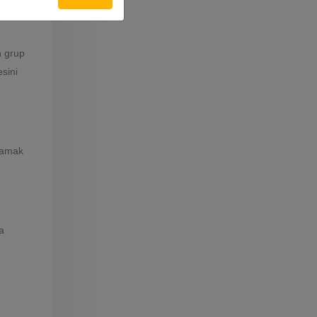
n grup
esini
ynamak
a