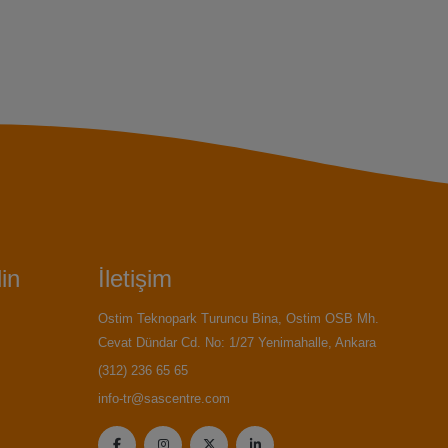
in
İletişim
Ostim Teknopark Turuncu Bina, Ostim OSB Mh.
Cevat Dündar Cd. No: 1/27 Yenimahalle, Ankara
(312) 236 65 65
info-tr@sascentre.com