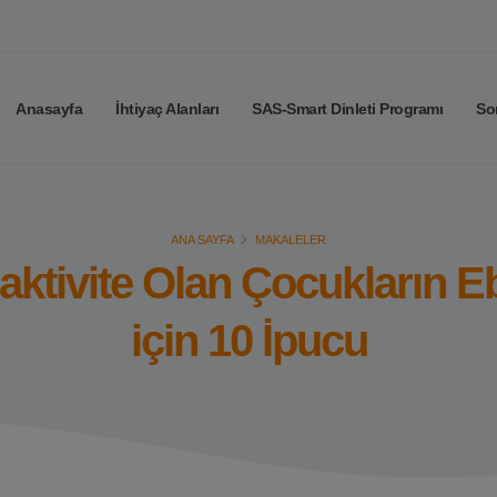
Anasayfa
İhtiyaç Alanları
SAS-Smart Dinleti Programı
So
ANA SAYFA
MAKALELER
raktivite Olan Çocukların Eb
için 10 İpucu