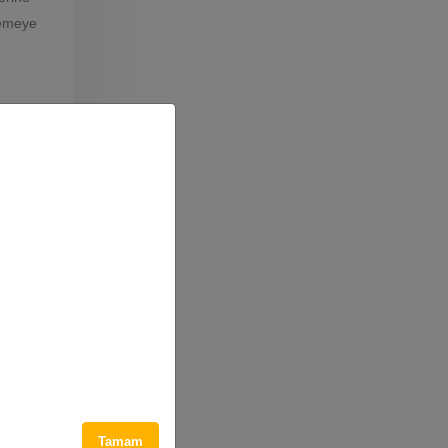
memeye
er
Böylece
 zamanı
da
iksel
Tamam