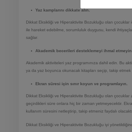
Yaz kamplarını dikkate alın.
Dikkat Eksikliği ve Hiperaktivite Bozukluğu olan çocuklar
ile hareket edebilme, sorumluluk duygusu, kendi ihtiyaçları
sağlar.
Akademik becerileri desteklemeyi ihmal etmeyin
Akademik aktiviteleri yaz programınıza dahil edin. Bu a
ya da yaz boyunca okunacak kitapları seçip, takip etmek gi
Ekran süresi için sınır koyun ve programlayın.
Dikkat Eksikliği ve Hiperaktivite Bozukluğu olan çocuklar
geçirdikleri süre onlara hiç bir zaman yetmeyecektir. Ekran
kullanım süresini netleştirip, takip etmeniz faydalı olacaktı
Dikkat Eksikliği ve Hiperaktivite Bozukluğu iyi yönetildiği