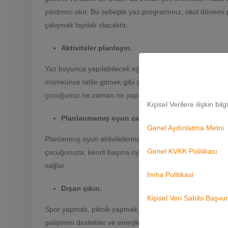
yardımcı olur. Bu sebeple yaz programınız, okul dönemi p
çalışmak faydalı olacaktır.
Aktiviteler planlayın.
Yaz boyunca yapılabilecek eğlenceli şeyler bulun. Arkadaş
mümkünse tatile gitmek gibi şeyler planlayın. Yapılacak ak
çocuğunuz ne zaman ne yapılacağını bilsin.
Kişisel Verilere ilişkin bil
Planlanmamış oyun zamanları belirleyin.
Genel Aydınlatma Metni
Planlanmış oyun aktivitelerine ek olarak, planlanmamış 
Genel KVKK Politikası
çocuğunuza, kendi başına oynama fırsatı vereceği gibi p
sağlar.
İmha Politikasi
Dışarı çıkın.
Kişisel Veri Sahibi Başv
Spor yapmak, piknik yapmak, ormana gitmek veya sokak oyunl
gelişimini destekler ve enerjilerini doğru yönlendirme imka