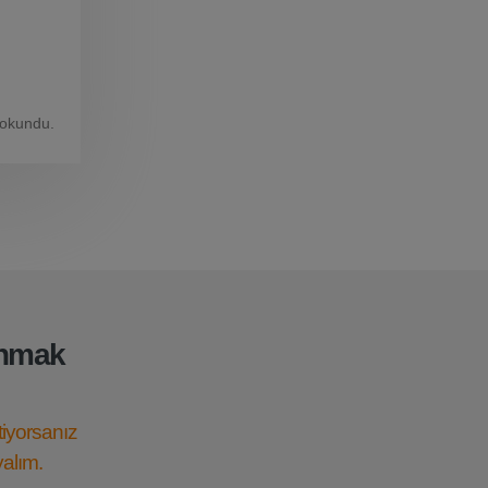
 okundu.
anmak
tiyorsanız
yalım.