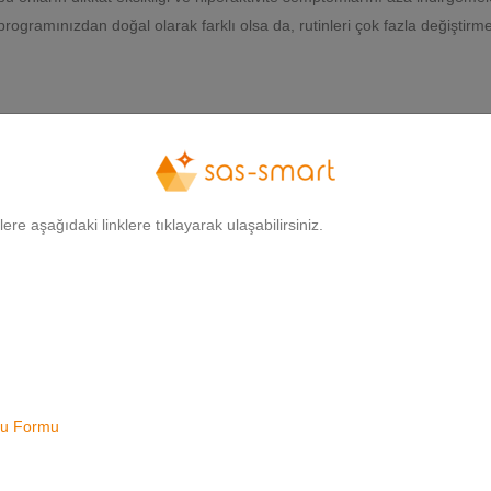
rogramınızdan doğal olarak farklı olsa da, rutinleri çok fazla değiştir
larıyla oyun buluşmaları, şehir-köy gezileri, ailece oyun geceleri ve eğ
tiviteleri bir takvime yazın ve tüm ev halkının göreceği bir yere asın. 
gilere aşağıdaki linklere tıklayarak ulaşabilirsiniz.
oyun aktivitelerini için çocuğunuza zaman verin. Bu planlanmamış oyun
lan yapabilme, oyun kurabilme ve kendi başına eğlenebilme olanakları 
uru Formu
arı gibi açık alan aktiviteleri planlayın. Bu aktiviteler çocukların fiz
nı verir.