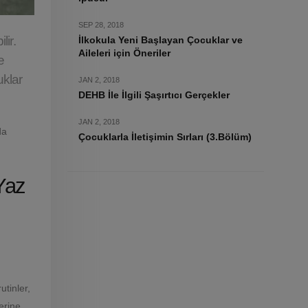
SEP 28, 2018
lir.
İlkokula Yeni Başlayan Çocuklar ve
Aileleri için Öneriler
e
uklar
JAN 2, 2018
DEHB İle İlgili Şaşırtıcı Gerçekler
JAN 2, 2018
da
Çocuklarla İletişimin Sırları (3.Bölüm)
 Yaz
utinler,
erine