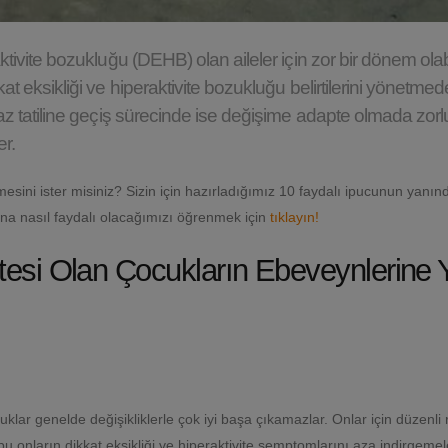
tivite bozukluğu (DEHB) olan aileler için zor bir dönem olabi
t eksikliği ve hiperaktivite bozukluğu belirtilerini yönetmed
yaz tatiline geçiş sürecinde ise değişime adapte olmada zorl
r.
esini ister misiniz? Sizin için hazırladığımız 10 faydalı ipucunun yanın
ona nasıl faydalı olacağımızı öğrenmek için
tıklayın!
vitesi Olan Çocukların Ebeveynlerine
klar genelde değişikliklerle çok iyi başa çıkamazlar. Onlar için düzenli r
bu onların dikkat eksikliği ve hiperaktivite semptomlarını aza indirgemel