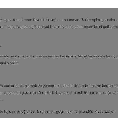
 için yaz kamplarının faydalı olacağını unutmayın. Bu kamplar çocukları
nı karşılayabilme gibi sosyal iletişim ve öz bakım becerilerini geliştirm
.
ktiviteler matematik, okuma ve yazma becerisini destekleyen oyunlar o
bi olabilir.
 zamanlarını planlamak ve yönetmekte zorlandıkları için ekran karşısınd
 karşısında geçirilen süre DEHB’li çocukların belirtilerini artıracağı için
r.
nde faydalı ve eğlenceli bir yaz tatil geçirmek mümkündür. Mutlu tatiller!